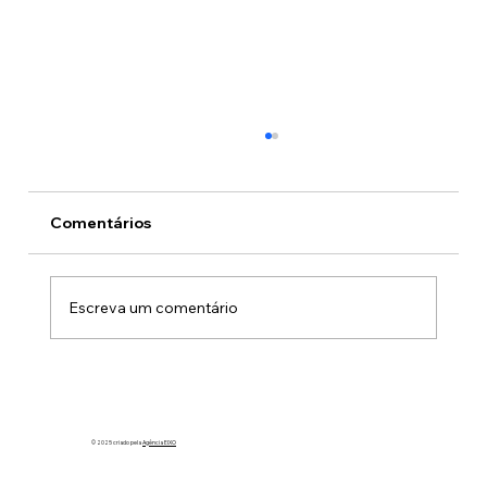
Comentários
Escreva um comentário
Reajuste dos Militares do DF Será
Assinado Hoje no Palácio do Planalto
© 2025 criado pela
Agência EIXO