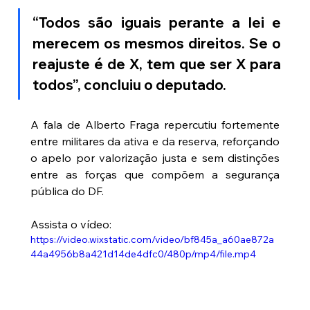
“Todos são iguais perante a lei e 
merecem os mesmos direitos. Se o 
reajuste é de X, tem que ser X para 
todos”, concluiu o deputado.
A fala de Alberto Fraga repercutiu fortemente 
entre militares da ativa e da reserva, reforçando 
o apelo por valorização justa e sem distinções 
entre as forças que compõem a segurança 
pública do DF.
Assista o vídeo:
https://video.wixstatic.com/video/bf845a_a60ae872a
44a4956b8a421d14de4dfc0/480p/mp4/file.mp4