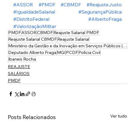
#ASSOR
#PMDF
#CBMDF
#ReajusteJusto
#IgualdadeSalarial
#SegurançaPública
#DistritoFederal
#AlbertoFraga
#ValorizaçãoMilitar
PMDF
ASSOR
CBMDF
Reajuste Salarial PMDF
Reajuste Salarial CBMDF
Reajuste Salarial
Ministério da Gestão e da Inovação em Serviços Públicos (MGI)
Deputado Alberto Fraga
MGI
PCDF
Polícia Civil
Ibaneis Rocha
REAJUSTE
SALÁRIOS
PMDF
Ver tudo
Posts Relacionados