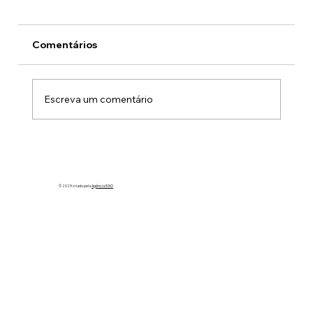
Comentários
Escreva um comentário
Heróis de farda, orgulho do Brasil:
ASSOR homenageia o CBMDF no Dia
Nacional do Bombeiro Militar
© 2025 criado pela
Agência EIXO