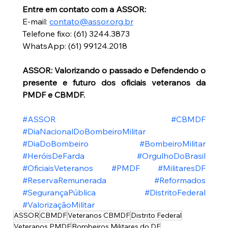
Entre em contato com a ASSOR:
E-mail: 
contato@assor.org.br
Telefone fixo: (61) 3244.3873
WhatsApp: (61) 99124.2018
ASSOR: Valorizando o passado e Defendendo o 
presente e futuro dos oficiais veteranos da 
PMDF e CBMDF.
#ASSOR
#CBMDF
#DiaNacionalDoBombeiroMilitar
#DiaDoBombeiro
#BombeiroMilitar
#HeróisDeFarda
#OrgulhoDoBrasil
#OficiaisVeteranos
#PMDF
#MilitaresDF
#ReservaRemunerada
#Reformados
#SegurançaPública
#DistritoFederal
#ValorizaçãoMilitar
ASSOR
CBMDF
Veteranos CBMDF
Distrito Federal
Veteranos PMDF
Bombeiros Militares do DF