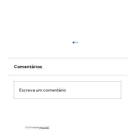
Comentários
Escreva um comentário
Já reservou a data do Almoço de
Julho?
© 2025 criado pela
Agência EIXO