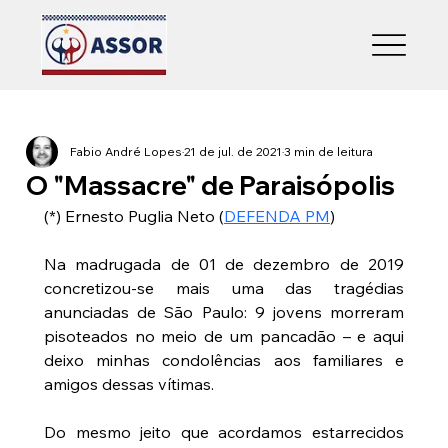
Fabio André Lopes
21 de jul. de 2021
3 min de leitura
O "Massacre" de Paraisópolis
(*) Ernesto Puglia Neto (
DEFENDA PM
)
Na madrugada de 01 de dezembro de 2019 
concretizou-se mais uma das tragédias 
anunciadas de São Paulo: 9 jovens morreram 
pisoteados no meio de um pancadão – e aqui 
deixo minhas condolências aos familiares e 
amigos dessas vítimas.
Do mesmo jeito que acordamos estarrecidos 