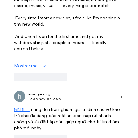
casino, music, visuals — everything is top-notch.
 Every time I start a new slot, it feels like I’m opening a 
tiny new world.
 And when I won for the first time and got my 
withdrawal in just a couple of hours — I literally 
couldn’t believ…
Mostrar mais
Curtir
Responder
hoanghuong
19 de nov. de 2025
8KBET 
mang đến trải nghiệm giải trí đỉnh cao với kho 
trò chơi đa dạng, bảo mật an toàn, nạp rút nhanh 
chóng và ưu đãi hấp dẫn, giúp người chơi tự tin khám 
phá mỗi ngày. 