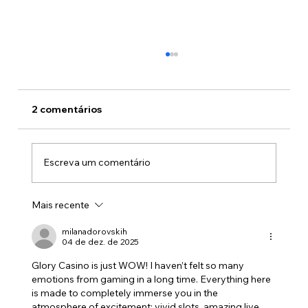
2 comentários
Escreva um comentário
Mais recente
ASSOR fortalece protagonismo
institucional com retomada dos
milanadorovskih
04 de dez. de 2025
almoços mensais, presença dos
associados e apoio de lideranças
Glory Casino is just WOW! I haven’t felt so many 
políticas
emotions from gaming in a long time. Everything here 
is made to completely immerse you in the 
atmosphere of excitement: vivid slots, amazing live 