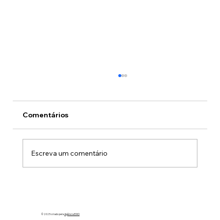
Comentários
Escreva um comentário
Heróis de farda, orgulho do Brasil:
ASSOR homenageia o CBMDF no Dia
Nacional do Bombeiro Militar
© 2025 criado pela
Agência EIXO