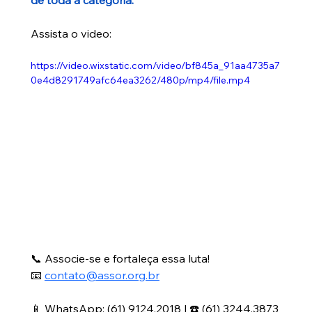
Assista o video:
https://video.wixstatic.com/video/bf845a_91aa4735a7
0e4d8291749afc64ea3262/480p/mp4/file.mp4
📞 Associe-se e fortaleça essa luta!
📧 
contato@assor.org.br
📱 WhatsApp: (61) 9124.2018 | ☎️ (61) 3244.3873