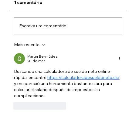
1 comentário
Escreva um comentário
Mais recente
Negociações sobre Reajuste Salarial
Avançam no Congresso Nacional
Martin Bermúdez
28 de mar.
Buscando una calculadora de sueldo neto online 
rápida, encontré 
https://calculadoradesueldoneto.es/
y me pareció una herramienta bastante clara para 
calcular el salario después de impuestos sin 
complicaciones.
Curtir
Responder