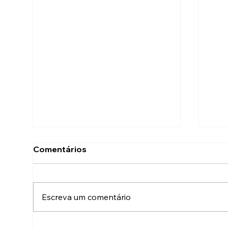
Comentários
Escreva um comentário
Já reservou a data do
Her