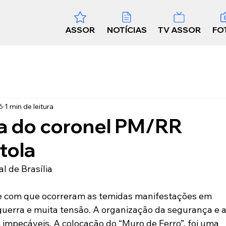
ASSOR
NOTÍCIAS
TV ASSOR
FO
6
1 min de leitura
ia do coronel PM/RR
tola
l de Brasília
e com que ocorreram as temidas manifestações em 
 guerra e muita tensão. A organização da segurança e a
m impecáveis. A colocação do “Muro de Ferro”, foi uma 