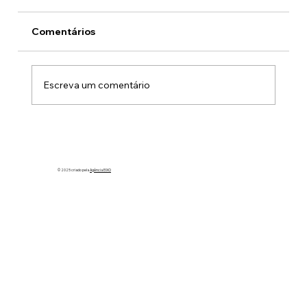
Comentários
Escreva um comentário
Já reservou a data do Almoço de
Julho?
© 2025 criado pela
Agência EIXO