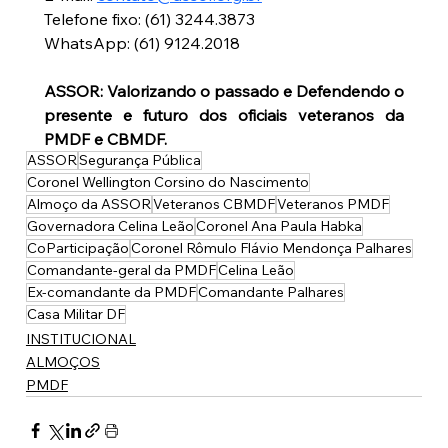
Telefone fixo: (61) 3244.3873
WhatsApp: (61) 9124.2018
ASSOR: Valorizando o passado e Defendendo o 
presente e futuro dos oficiais veteranos da 
PMDF e CBMDF.
ASSOR
Segurança Pública
Coronel Wellington Corsino do Nascimento
Almoço da ASSOR
Veteranos CBMDF
Veteranos PMDF
Governadora Celina Leão
Coronel Ana Paula Habka
CoParticipação
Coronel Rômulo Flávio Mendonça Palhares
Comandante-geral da PMDF
Celina Leão
Ex-comandante da PMDF
Comandante Palhares
Casa Militar DF
INSTITUCIONAL
ALMOÇOS
PMDF