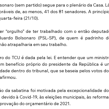
sonaro (sem partido) segue para o plenário da Casa. Lá,
oráveis de, ao menos, 41 dos 81 senadores. A princípio,
uarta-feira (21/10).
ter “orgulho” de ter trabalhado com o então deputado
duardo Bolsonaro (PSL-SP), de quem é padrinho de
não atrapalharia em seu trabalho.
ro do TCU é dada pela lei. E entender que um ministro
 benefício próprio do presidente da República é um
dade dentro do tribunal, que se baseia pelos votos dos
 afirmou.
ão da sabatina foi motivada pela excepcionalidade dos
evido à Covid-19, às eleições municipais, às reformas
aprovação do orçamentário de 2021.