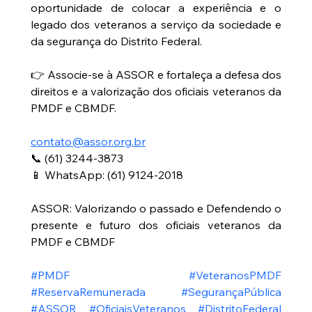
oportunidade de colocar a experiência e o 
legado dos veteranos a serviço da sociedade e 
da segurança do Distrito Federal.
👉 Associe-se à ASSOR e fortaleça a defesa dos 
direitos e a valorização dos oficiais veteranos da 
PMDF e CBMDF.
contato@assor.org.br
📞 (61) 3244-3873
📱 WhatsApp: (61) 9124-2018
ASSOR: Valorizando o passado e Defendendo o 
presente e futuro dos oficiais veteranos da 
PMDF e CBMDF
#PMDF
#VeteranosPMDF
#ReservaRemunerada
#SegurançaPública
#ASSOR
#OficiaisVeteranos
#DistritoFederal