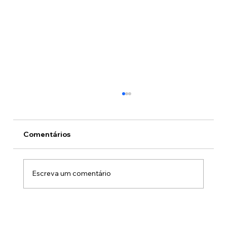
Comentários
Escreva um comentário
Heróis de farda, orgulho do Brasil:
ASSOR homenageia o CBMDF no Dia