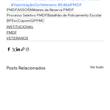
#ValorizaçãoDoVeterano
#EditalPMDF
PMDF
ASSOR
Militares da Reserva PMDF
Processo Seletivo PMDF
Batalhão de Policiamento Escolar
BPEsc
Copom
QPPMC
INSTITUCIONAL
PMDF
VETERANOS
Ver tudo
Posts Relacionados