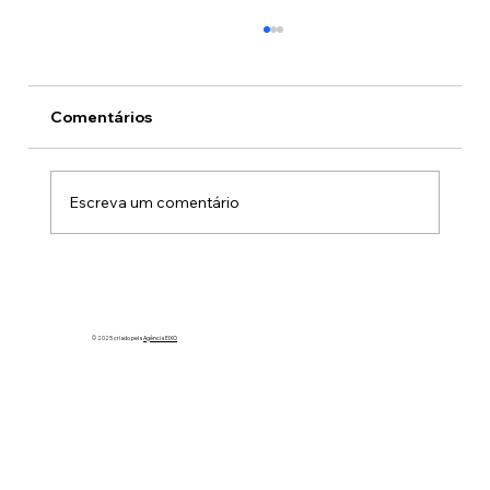
Comentários
Escreva um comentário
Heróis de farda, orgulho do Brasil:
ASSOR homenageia o CBMDF no Dia
Nacional do Bombeiro Militar
© 2025 criado pela
Agência EIXO