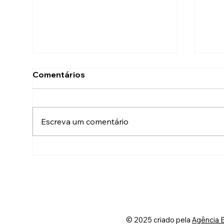
Comentários
Escreva um comentário
União que fortalece: Cel.
ASS
Aboud destaca papel
pro
essencial da ASSOR na
com
defesa dos militares
alm
pre
e a
polí
© 2025 criado pela
Agência 