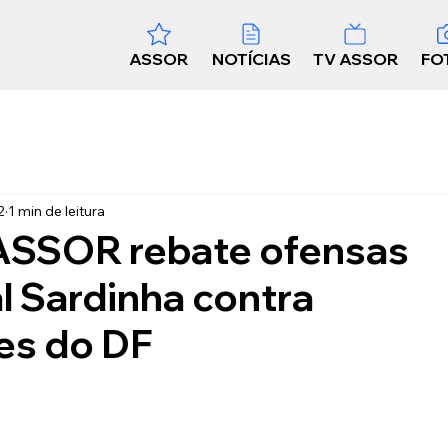
ASSOR
NOTÍCIAS
TV ASSOR
FO
2
1 min de leitura
 ASSOR rebate ofensas
al Sardinha contra
res do DF