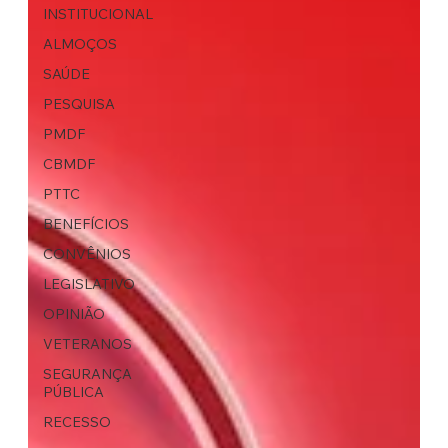
INSTITUCIONAL
ALMOÇOS
SAÚDE
PESQUISA
PMDF
CBMDF
PTTC
BENEFÍCIOS
CONVÊNIOS
LEGISLATIVO
OPINIÃO
VETERANOS
SEGURANÇA
PÚBLICA
RECESSO