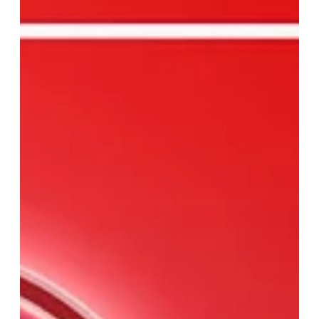
Fabio André Lopes
28 de abr. de 2022
1 min de leitura
O 7º episódio do ESPAÇO ABERTO