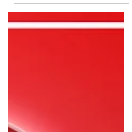
Fabio André Lopes
18 de mai. de 2022
1 min de leitura
Dr Gutemberg Fialho do SindMédico é o
convidado do Ep.10 do podcast da
ASSOR