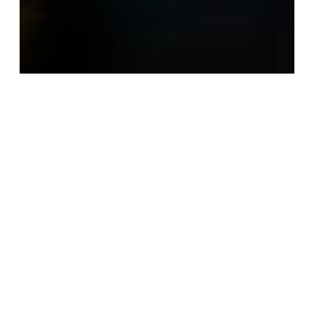
ASSOR
25 de ago. de 2025
2 min de leitura
PMDF abre processo seletivo para
policiais veteranos atuarem em
Prestação de Tarefa por Tempo Certo
(PTTC)