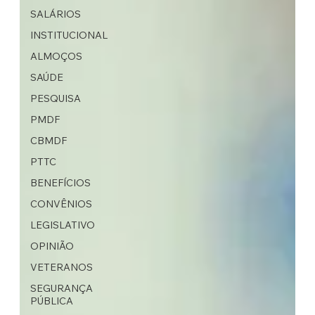
SALÁRIOS
INSTITUCIONAL
ALMOÇOS
SAÚDE
PESQUISA
PMDF
CBMDF
PTTC
BENEFÍCIOS
CONVÊNIOS
LEGISLATIVO
OPINIÃO
VETERANOS
SEGURANÇA
PÚBLICA