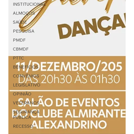
INSTITUCIONAL
ALMOÇOS
SAÚDE
PESQUISA
PMDF
CBMDF
PTTC
BENEFÍCIOS
CONVÊNIOS
LEGISLATIVO
OPINIÃO
VETERANOS
SEGURANÇA
PÚBLICA
RECESSO