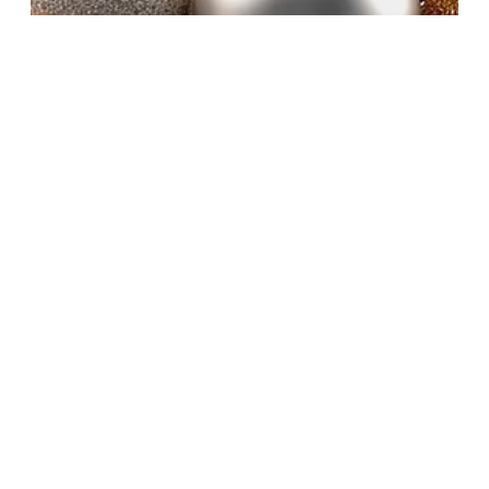
Fabio André Lopes
14 de nov. de 2025
1 min de leitura
Marque na sua agenda! Em dezembro
tem o Jantar Dançante da ASSOR 2025