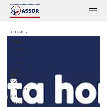
All Posts
All Posts
TV ASSOR
ARTIGOS
PODCAST
ASSEMBLEIA
GERAL
AGO
REAJUSTE
AGE
SALÁRIOS