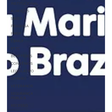
INSTITUCIONAL
ALMOÇOS
SAÚDE
PESQUISA
PMDF
CBMDF
PTTC
BENEFÍCIOS
CONVÊNIOS
LEGISLATIVO
OPINIÃO
VETERANOS
SEGURANÇA
PÚBLICA
RECESSO