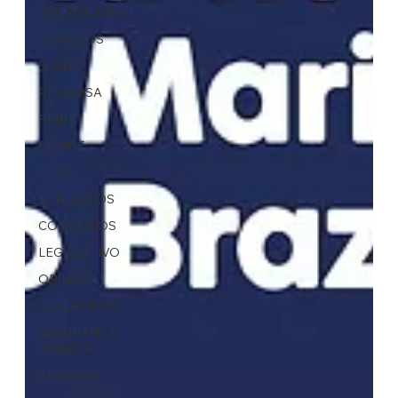
INSTITUCIONAL
ALMOÇOS
SAÚDE
PESQUISA
PMDF
CBMDF
PTTC
BENEFÍCIOS
CONVÊNIOS
LEGISLATIVO
OPINIÃO
VETERANOS
SEGURANÇA
PÚBLICA
RECESSO