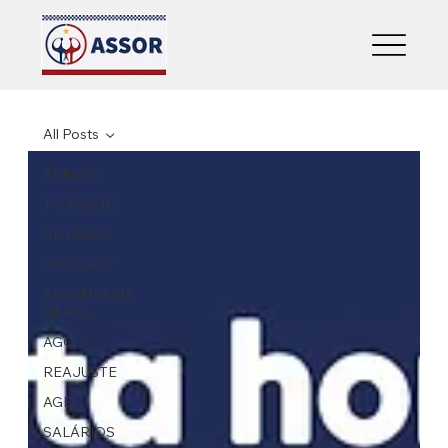
All Posts
All Posts
TV ASSOR
ARTIGOS
PODCAST
ASSEMBLEIA
GERAL
AGO
REAJUSTE
AGE
SALÁRIOS