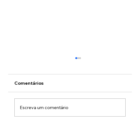
Comentários
Escreva um comentário
Heróis de farda, orgulho do Brasil:
ASSOR homenageia o CBMDF no Dia