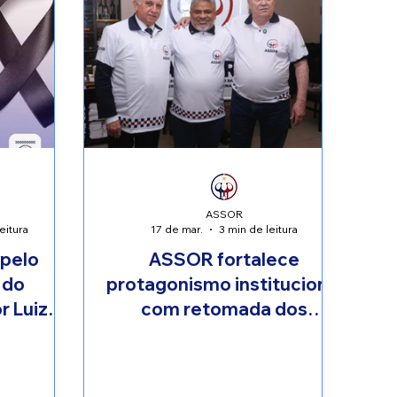
ASSOR
eitura
17 de mar.
3 min de leitura
 pelo
ASSOR fortalece
 do
protagonismo institucional
 Luiz
com retomada dos
da Abreu
almoços mensais,
presença dos associados
e apoio de lideranças