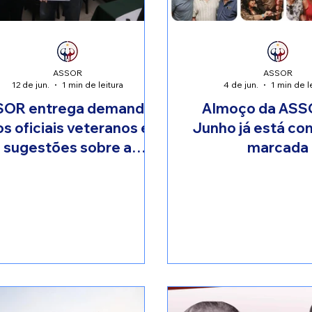
ASSOR
ASSOR
12 de jun.
1 min de leitura
4 de jun.
1 min de l
SOR entrega demandas
Almoço da ASS
s oficiais veteranos e
Junho já está co
sugestões sobre a
marcada
urança pública do DF à
putada Distrital Paula
Belmonte