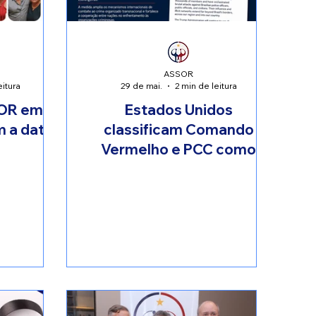
ASSOR
eitura
29 de mai.
2 min de leitura
OR em
Estados Unidos
m a data
classificam Comando
Vermelho e PCC como
organizações terroristas