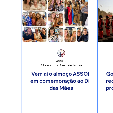
ASSOR
29 de abr.
1 min de leitura
Vem aí o almoço ASSOR
Go
em comemoração ao Dia
re
das Mães
pr