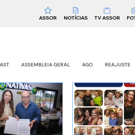
ASSOR
NOTÍCIAS
TV ASSOR
FO
AST
ASSEMBLEIA GERAL
AGO
REAJUSTE
PMDF
CBMDF
PTTC
BENEFÍCIOS
CONV
RECESSO