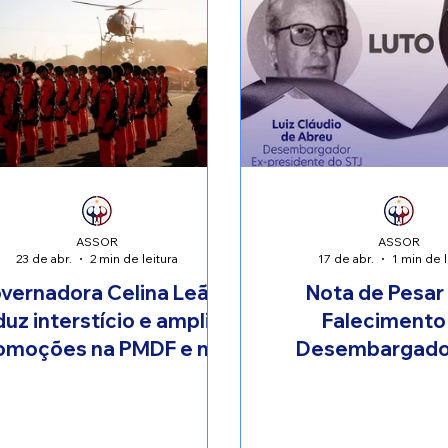
ASSOR
ASSOR
23 de abr.
2 min de leitura
17 de abr.
1 min de l
vernadora Celina Leão
Nota de Pesar
duz interstício e amplia
Falecimento
omoções na PMDF e no
Desembargador
CBMDF
Claudio de Almei