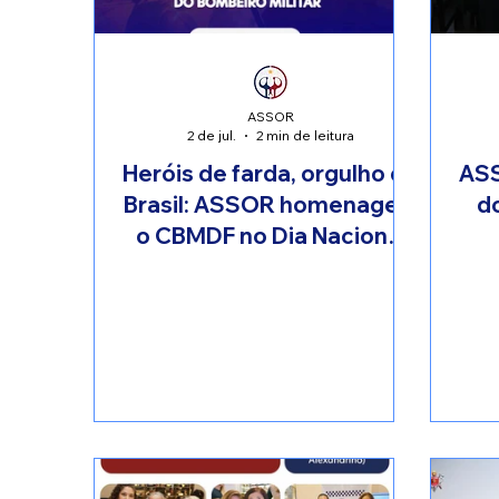
ASSOR
2 de jul.
2 min de leitura
Heróis de farda, orgulho do
AS
Brasil: ASSOR homenageia
do
o CBMDF no Dia Nacional
do Bombeiro Militar
seg
De